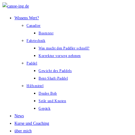
Zum
Inhalt
Wissens Wert?
springen
Canadier
Bootstest
Fahrtechnik
Was macht den Paddler schnell?
Korrektur vorweg nehmen
Paddel
Gewicht des Paddels
Bent-Shaft-Paddel
Hilfsmittel
Dealee Bob
Seile und Knoten
Gepäck
News
Kurse und Coaching
über mich