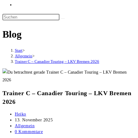
Website-
Suche
umschalten
Blog
Start
>
Allgemein
>
Trainer C – Canadier Touring – LKV Bremen 2026
Trainer C – Canadier Touring – LKV Bremen
2026
Beitrags-
Heiko
Autor:
Beitrag
13. November 2025
veröffentlicht:
Beitrags-
Allgemein
Kategorie:
Beitrags-
0 Kommentare
Kommentare: