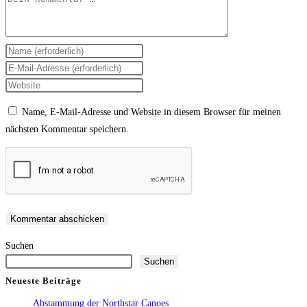
Gib
deinen
Gib
Namen
deine
Gib
oder
E-
deine
Name, E-Mail-Adresse und Website in diesem Browser für meinen
Benutzernamen
Mail-
Website-
nächsten Kommentar speichern.
zum
Adresse
URL
Kommentieren
zum
ein
ein
Kommentieren
(optional)
ein
Suchen
Suchen
Neueste Beiträge
Abstammung der Northstar Canoes