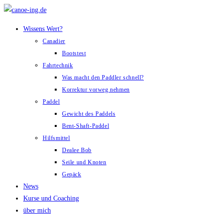
Zum
Inhalt
Wissens Wert?
springen
Canadier
Bootstest
Fahrtechnik
Was macht den Paddler schnell?
Korrektur vorweg nehmen
Paddel
Gewicht des Paddels
Bent-Shaft-Paddel
Hilfsmittel
Dealee Bob
Seile und Knoten
Gepäck
News
Kurse und Coaching
über mich